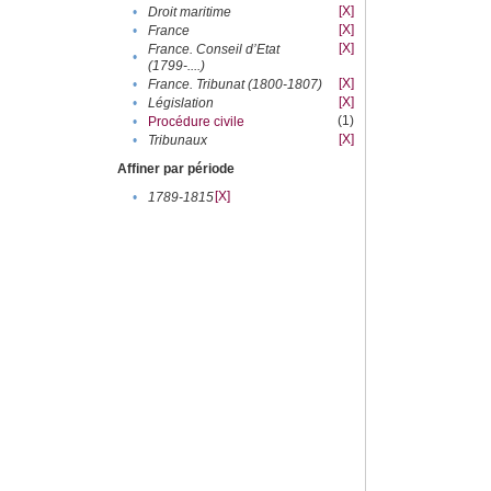
[X]
•
Droit maritime
[X]
•
France
[X]
France. Conseil d’Etat
•
(1799-....)
[X]
•
France. Tribunat (1800-1807)
[X]
•
Législation
(1)
•
Procédure civile
[X]
•
Tribunaux
Affiner par période
[X]
•
1789-1815