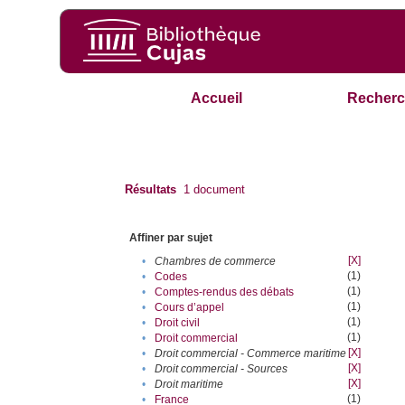
Accueil
Recherc
Résultats
1
document
Affiner par sujet
[X]
•
Chambres de commerce
(1)
•
Codes
(1)
•
Comptes-rendus des débats
(1)
•
Cours d’appel
(1)
•
Droit civil
(1)
•
Droit commercial
[X]
•
Droit commercial - Commerce maritime
[X]
•
Droit commercial - Sources
[X]
•
Droit maritime
(1)
•
France