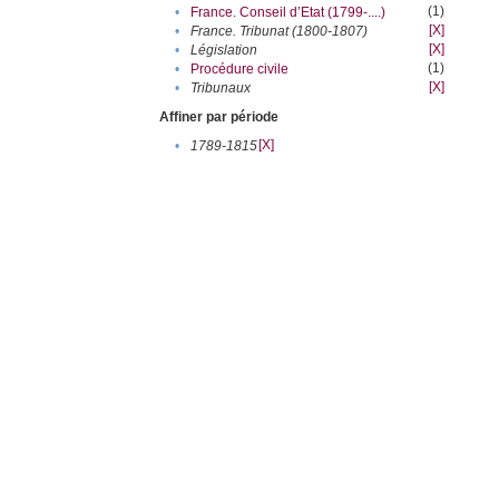
(1)
•
France. Conseil d’Etat (1799-....)
[X]
•
France. Tribunat (1800-1807)
[X]
•
Législation
(1)
•
Procédure civile
[X]
•
Tribunaux
Affiner par période
[X]
•
1789-1815