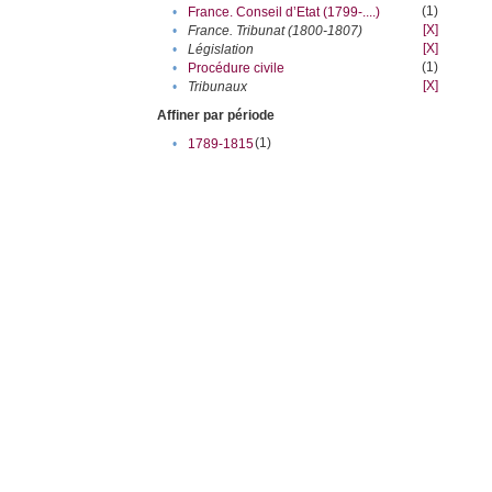
(1)
•
France. Conseil d’Etat (1799-....)
[X]
•
France. Tribunat (1800-1807)
[X]
•
Législation
(1)
•
Procédure civile
[X]
•
Tribunaux
Affiner par période
(1)
•
1789-1815