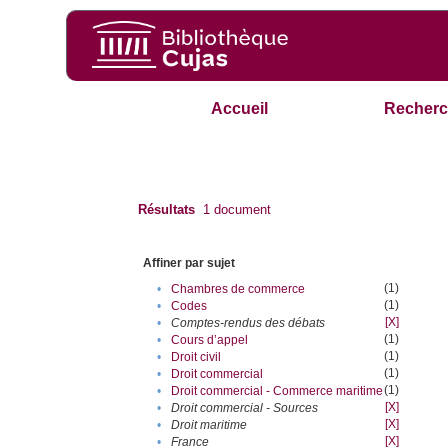
Accueil
Recherc
Résultats
1
document
Affiner par sujet
(1)
•
Chambres de commerce
(1)
•
Codes
[X]
•
Comptes-rendus des débats
(1)
•
Cours d’appel
(1)
•
Droit civil
(1)
•
Droit commercial
(1)
•
Droit commercial - Commerce maritime
[X]
•
Droit commercial - Sources
[X]
•
Droit maritime
[X]
•
France