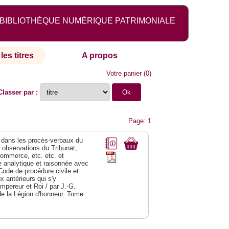
BIBLIOTHÈQUE NUMÉRIQUE PATRIMONIALE
les titres
A propos
Votre panier
(
0
)
Classer par :
Page: 1
dans les procès-verbaux du
s observations du Tribunat,
commerce, etc. etc. et
analytique et raisonnée avec
Code de procédure civile et
 antérieurs qui s'y
Empereur et Roi / par J.-G.
de la Légion d'honneur. Tome