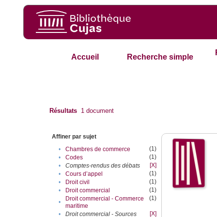
Accueil
Recherche simple
Résultats
1
document
Affiner par sujet
(1)
•
Chambres de commerce
(1)
•
Codes
[X]
•
Comptes-rendus des débats
(1)
•
Cours d’appel
(1)
•
Droit civil
(1)
•
Droit commercial
(1)
Droit commercial - Commerce
•
maritime
[X]
•
Droit commercial - Sources