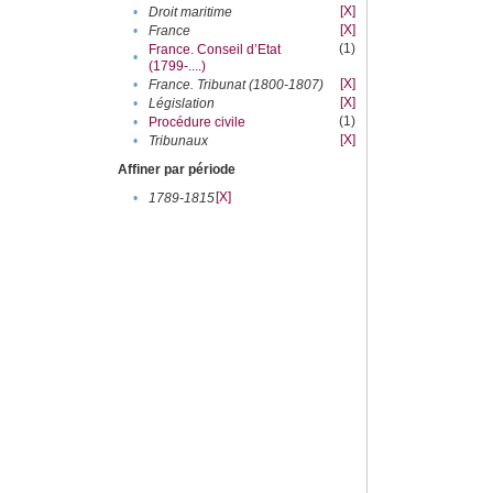
[X]
•
Droit maritime
[X]
•
France
(1)
France. Conseil d’Etat
•
(1799-....)
[X]
•
France. Tribunat (1800-1807)
[X]
•
Législation
(1)
•
Procédure civile
[X]
•
Tribunaux
Affiner par période
[X]
•
1789-1815