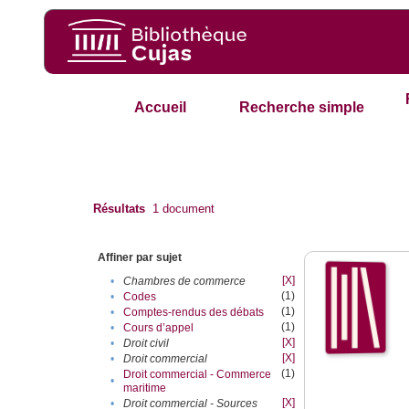
Accueil
Recherche simple
Résultats
1
document
Affiner par sujet
[X]
•
Chambres de commerce
(1)
•
Codes
(1)
•
Comptes-rendus des débats
(1)
•
Cours d’appel
[X]
•
Droit civil
[X]
•
Droit commercial
(1)
Droit commercial - Commerce
•
maritime
[X]
•
Droit commercial - Sources