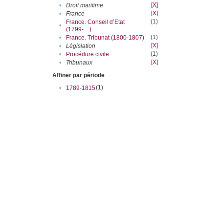
[X]
•
Droit maritime
[X]
•
France
(1)
France. Conseil d’Etat
•
(1799-....)
(1)
•
France. Tribunat (1800-1807)
[X]
•
Législation
(1)
•
Procédure civile
[X]
•
Tribunaux
Affiner par période
(1)
•
1789-1815