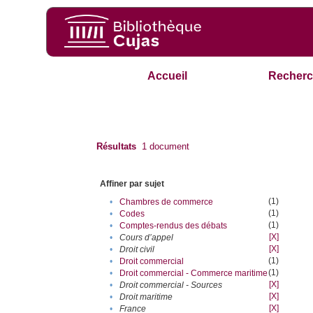
Accueil
Recherc
Résultats
1
document
Affiner par sujet
(1)
•
Chambres de commerce
(1)
•
Codes
(1)
•
Comptes-rendus des débats
[X]
•
Cours d’appel
[X]
•
Droit civil
(1)
•
Droit commercial
(1)
•
Droit commercial - Commerce maritime
[X]
•
Droit commercial - Sources
[X]
•
Droit maritime
[X]
•
France