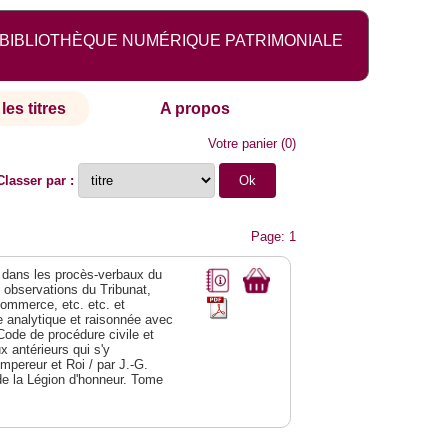
BIBLIOTHÈQUE NUMÉRIQUE PATRIMONIALE
les titres
A propos
Votre panier
(
0
)
Classer par :
Page: 1
dans les procès-verbaux du
s observations du Tribunat,
commerce, etc. etc. et
analytique et raisonnée avec
Code de procédure civile et
 antérieurs qui s'y
Empereur et Roi / par J.-G.
de la Légion d'honneur. Tome