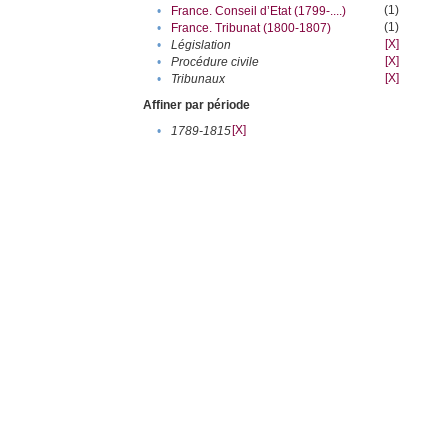
(1)
•
France. Conseil d’Etat (1799-....)
(1)
•
France. Tribunat (1800-1807)
[X]
•
Législation
[X]
•
Procédure civile
[X]
•
Tribunaux
Affiner par période
[X]
•
1789-1815