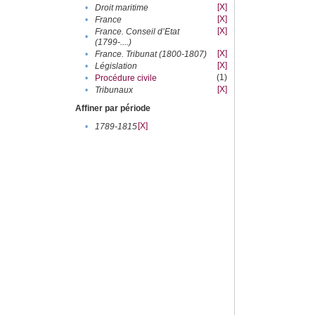
[X]
•
Droit maritime
[X]
•
France
[X]
France. Conseil d’Etat
•
(1799-....)
[X]
•
France. Tribunat (1800-1807)
[X]
•
Législation
(1)
•
Procédure civile
[X]
•
Tribunaux
Affiner par période
[X]
•
1789-1815