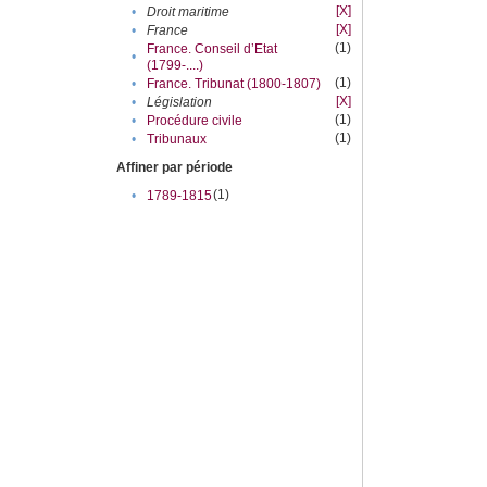
[X]
•
Droit maritime
[X]
•
France
(1)
France. Conseil d’Etat
•
(1799-....)
(1)
•
France. Tribunat (1800-1807)
[X]
•
Législation
(1)
•
Procédure civile
(1)
•
Tribunaux
Affiner par période
(1)
•
1789-1815