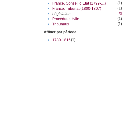
(1)
•
France. Conseil d’Etat (1799-....)
(1)
•
France. Tribunat (1800-1807)
[X]
•
Législation
(1)
•
Procédure civile
(1)
•
Tribunaux
Affiner par période
(1)
•
1789-1815