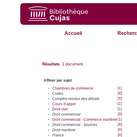
Accueil
Recherc
Résultats
1
document
Affiner par sujet
(1)
•
Chambres de commerce
[X]
•
Codes
[X]
•
Comptes-rendus des débats
(1)
•
Cours d’appel
(1)
•
Droit civil
[X]
•
Droit commercial
(1)
•
Droit commercial - Commerce maritime
[X]
•
Droit commercial - Sources
[X]
•
Droit maritime
[X]
•
France