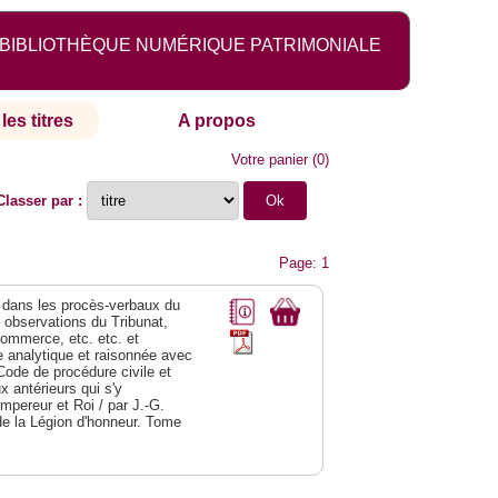
BIBLIOTHÈQUE NUMÉRIQUE PATRIMONIALE
les titres
A propos
Votre panier
(
0
)
Classer par :
Page: 1
dans les procès-verbaux du
s observations du Tribunat,
commerce, etc. etc. et
analytique et raisonnée avec
Code de procédure civile et
 antérieurs qui s'y
Empereur et Roi / par J.-G.
de la Légion d'honneur. Tome