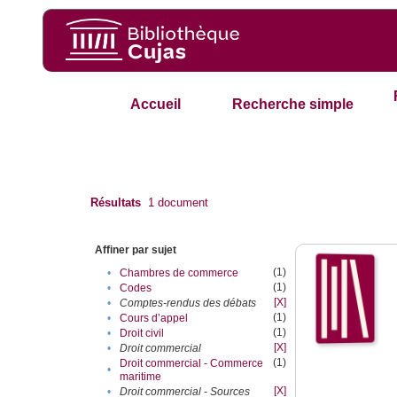
Accueil
Recherche simple
Résultats
1
document
Affiner par sujet
(1)
•
Chambres de commerce
(1)
•
Codes
[X]
•
Comptes-rendus des débats
(1)
•
Cours d’appel
(1)
•
Droit civil
[X]
•
Droit commercial
(1)
Droit commercial - Commerce
•
maritime
[X]
•
Droit commercial - Sources