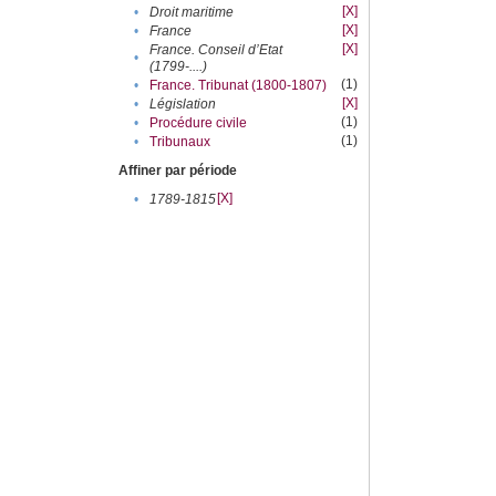
[X]
•
Droit maritime
[X]
•
France
[X]
France. Conseil d’Etat
•
(1799-....)
(1)
•
France. Tribunat (1800-1807)
[X]
•
Législation
(1)
•
Procédure civile
(1)
•
Tribunaux
Affiner par période
[X]
•
1789-1815