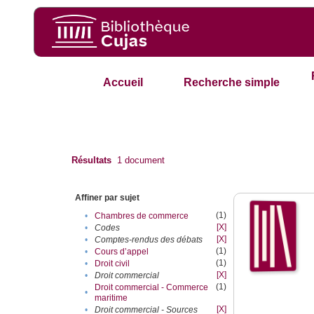
Accueil
Recherche simple
Résultats
1
document
Affiner par sujet
(1)
•
Chambres de commerce
[X]
•
Codes
[X]
•
Comptes-rendus des débats
(1)
•
Cours d’appel
(1)
•
Droit civil
[X]
•
Droit commercial
(1)
Droit commercial - Commerce
•
maritime
[X]
•
Droit commercial - Sources