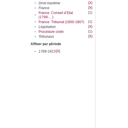
[X]
•
Droit maritime
[X]
•
France
(1)
France. Conseil d’Etat
•
(1799-....)
(1)
•
France. Tribunat (1800-1807)
[X]
•
Législation
(1)
•
Procédure civile
[X]
•
Tribunaux
Affiner par période
[X]
•
1789-1815