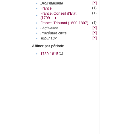
[X]
•
Droit maritime
(1)
•
France
(1)
France. Conseil d’Etat
•
(1799-....)
(1)
•
France. Tribunat (1800-1807)
[X]
•
Législation
[X]
•
Procédure civile
[X]
•
Tribunaux
Affiner par période
(1)
•
1789-1815