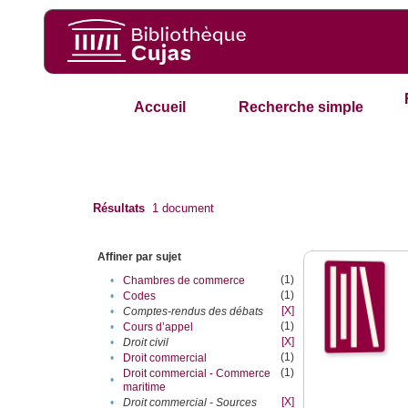
Accueil
Recherche simple
Résultats
1
document
Affiner par sujet
(1)
•
Chambres de commerce
(1)
•
Codes
[X]
•
Comptes-rendus des débats
(1)
•
Cours d’appel
[X]
•
Droit civil
(1)
•
Droit commercial
(1)
Droit commercial - Commerce
•
maritime
[X]
•
Droit commercial - Sources