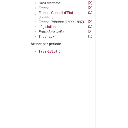
[X]
•
Droit maritime
[X]
•
France
(1)
France. Conseil d’Etat
•
(1799-....)
[X]
•
France. Tribunat (1800-1807)
(1)
•
Législation
[X]
•
Procédure civile
(1)
•
Tribunaux
Affiner par période
(1)
•
1789-1815