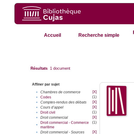
Accueil
Recherche simple
Résultats
1
document
Affiner par sujet
[X]
•
Chambres de commerce
(1)
•
Codes
[X]
•
Comptes-rendus des débats
[X]
•
Cours d’appel
(1)
•
Droit civil
[X]
•
Droit commercial
(1)
Droit commercial - Commerce
•
maritime
[X]
•
Droit commercial - Sources