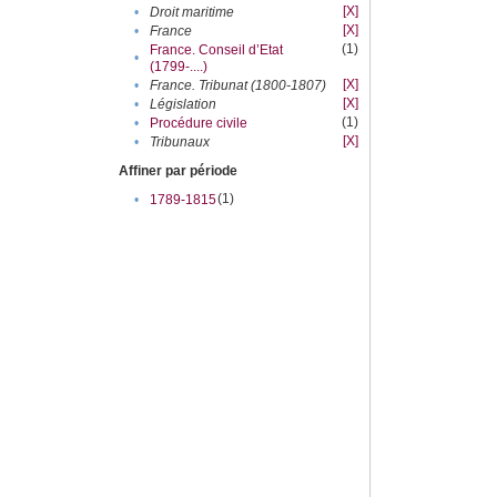
[X]
•
Droit maritime
[X]
•
France
(1)
France. Conseil d’Etat
•
(1799-....)
[X]
•
France. Tribunat (1800-1807)
[X]
•
Législation
(1)
•
Procédure civile
[X]
•
Tribunaux
Affiner par période
(1)
•
1789-1815