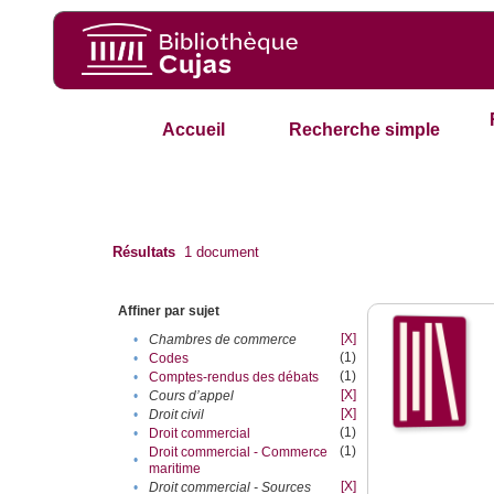
Accueil
Recherche simple
Résultats
1
document
Affiner par sujet
[X]
•
Chambres de commerce
(1)
•
Codes
(1)
•
Comptes-rendus des débats
[X]
•
Cours d’appel
[X]
•
Droit civil
(1)
•
Droit commercial
(1)
Droit commercial - Commerce
•
maritime
[X]
•
Droit commercial - Sources