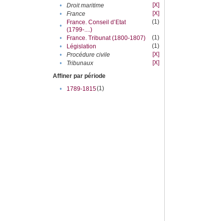
[X]
•
Droit maritime
[X]
•
France
(1)
France. Conseil d’Etat
•
(1799-....)
(1)
•
France. Tribunat (1800-1807)
(1)
•
Législation
[X]
•
Procédure civile
[X]
•
Tribunaux
Affiner par période
(1)
•
1789-1815