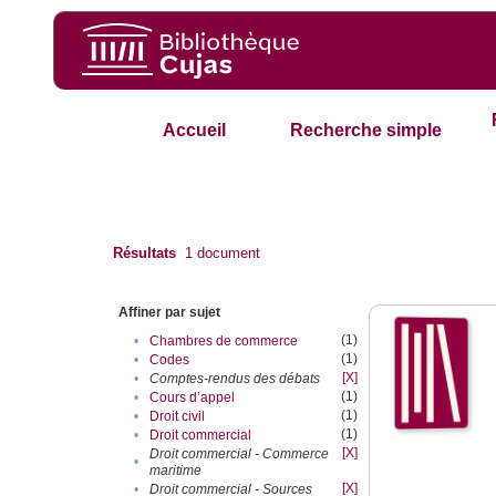
Accueil
Recherche simple
Résultats
1
document
Affiner par sujet
(1)
•
Chambres de commerce
(1)
•
Codes
[X]
•
Comptes-rendus des débats
(1)
•
Cours d’appel
(1)
•
Droit civil
(1)
•
Droit commercial
[X]
Droit commercial - Commerce
•
maritime
[X]
•
Droit commercial - Sources