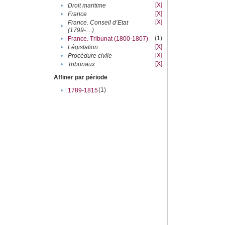
[X]
•
Droit maritime
[X]
•
France
[X]
France. Conseil d’Etat
•
(1799-....)
(1)
•
France. Tribunat (1800-1807)
[X]
•
Législation
[X]
•
Procédure civile
[X]
•
Tribunaux
Affiner par période
(1)
•
1789-1815