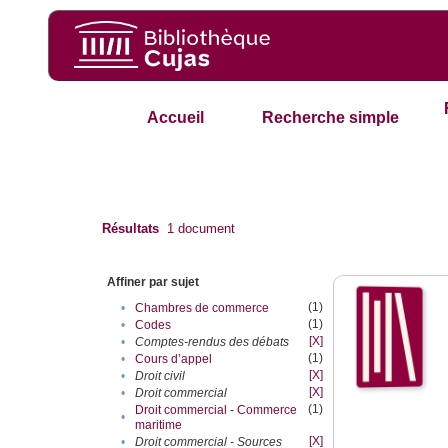
Accueil
Recherche simple
Résultats
1
document
Affiner par sujet
(1)
•
Chambres de commerce
(1)
•
Codes
[X]
•
Comptes-rendus des débats
(1)
•
Cours d’appel
[X]
•
Droit civil
[X]
•
Droit commercial
(1)
Droit commercial - Commerce
•
maritime
[X]
•
Droit commercial - Sources