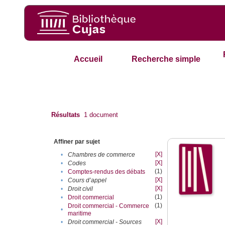
Accueil
Recherche simple
Résultats
1
document
Affiner par sujet
[X]
•
Chambres de commerce
[X]
•
Codes
(1)
•
Comptes-rendus des débats
[X]
•
Cours d’appel
[X]
•
Droit civil
(1)
•
Droit commercial
(1)
Droit commercial - Commerce
•
maritime
[X]
•
Droit commercial - Sources