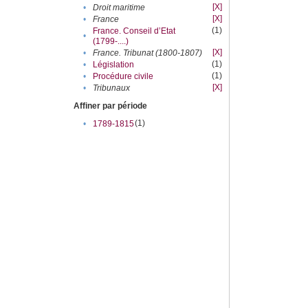
[X]
•
Droit maritime
[X]
•
France
(1)
France. Conseil d’Etat
•
(1799-....)
[X]
•
France. Tribunat (1800-1807)
(1)
•
Législation
(1)
•
Procédure civile
[X]
•
Tribunaux
Affiner par période
(1)
•
1789-1815