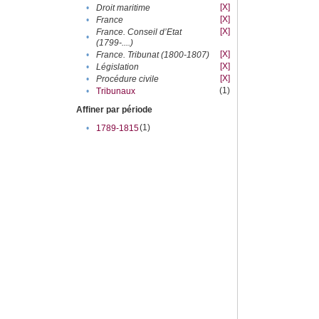
[X]
•
Droit maritime
[X]
•
France
[X]
France. Conseil d’Etat
•
(1799-....)
[X]
•
France. Tribunat (1800-1807)
[X]
•
Législation
[X]
•
Procédure civile
(1)
•
Tribunaux
Affiner par période
(1)
•
1789-1815