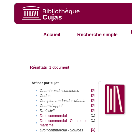
Accueil
Recherche simple
Résultats
1
document
Affiner par sujet
[X]
•
Chambres de commerce
[X]
•
Codes
[X]
•
Comptes-rendus des débats
[X]
•
Cours d’appel
[X]
•
Droit civil
(1)
•
Droit commercial
(1)
Droit commercial - Commerce
•
maritime
[X]
•
Droit commercial - Sources