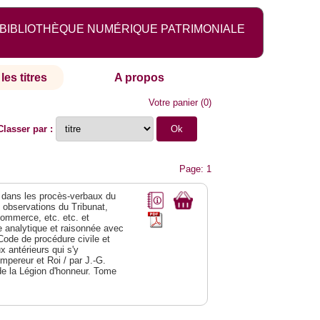
BIBLIOTHÈQUE NUMÉRIQUE PATRIMONIALE
les titres
A propos
Votre panier
(
0
)
Classer par :
Page: 1
dans les procès-verbaux du
s observations du Tribunat,
commerce, etc. etc. et
analytique et raisonnée avec
Code de procédure civile et
 antérieurs qui s'y
Empereur et Roi / par J.-G.
de la Légion d'honneur. Tome