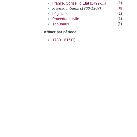
(1)
•
France. Conseil d’Etat (1799-....)
[X]
•
France. Tribunat (1800-1807)
(1)
•
Législation
(1)
•
Procédure civile
(1)
•
Tribunaux
Affiner par période
(1)
•
1789-1815