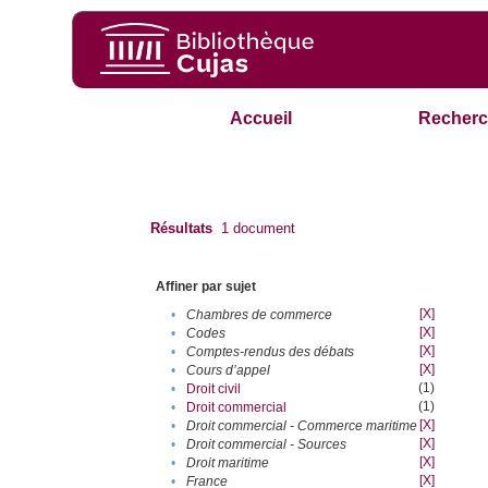
Accueil
Recherc
Résultats
1
document
Affiner par sujet
[X]
•
Chambres de commerce
[X]
•
Codes
[X]
•
Comptes-rendus des débats
[X]
•
Cours d’appel
(1)
•
Droit civil
(1)
•
Droit commercial
[X]
•
Droit commercial - Commerce maritime
[X]
•
Droit commercial - Sources
[X]
•
Droit maritime
[X]
•
France