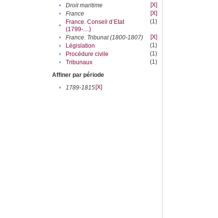
[X]
•
Droit maritime
[X]
•
France
(1)
France. Conseil d’Etat
•
(1799-....)
[X]
•
France. Tribunat (1800-1807)
(1)
•
Législation
(1)
•
Procédure civile
(1)
•
Tribunaux
Affiner par période
[X]
•
1789-1815