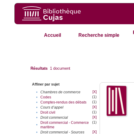
Accueil
Recherche simple
Résultats
1
document
Affiner par sujet
[X]
•
Chambres de commerce
(1)
•
Codes
(1)
•
Comptes-rendus des débats
[X]
•
Cours d’appel
(1)
•
Droit civil
[X]
•
Droit commercial
(1)
Droit commercial - Commerce
•
maritime
[X]
•
Droit commercial - Sources