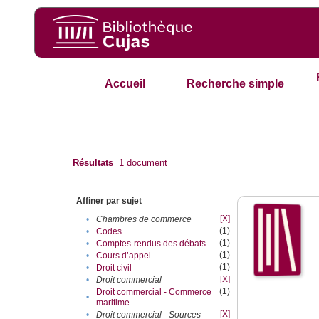
Accueil
Recherche simple
Résultats
1
document
Affiner par sujet
[X]
•
Chambres de commerce
(1)
•
Codes
(1)
•
Comptes-rendus des débats
(1)
•
Cours d’appel
(1)
•
Droit civil
[X]
•
Droit commercial
(1)
Droit commercial - Commerce
•
maritime
[X]
•
Droit commercial - Sources