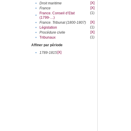
[X]
•
Droit maritime
[X]
•
France
(1)
France. Conseil d’Etat
•
(1799-....)
[X]
•
France. Tribunat (1800-1807)
(1)
•
Législation
[X]
•
Procédure civile
(1)
•
Tribunaux
Affiner par période
[X]
•
1789-1815