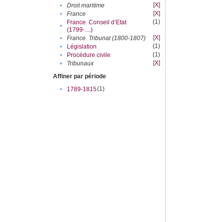
[X]
•
Droit maritime
[X]
•
France
(1)
France. Conseil d’Etat
•
(1799-....)
[X]
•
France. Tribunat (1800-1807)
(1)
•
Législation
(1)
•
Procédure civile
[X]
•
Tribunaux
Affiner par période
(1)
•
1789-1815