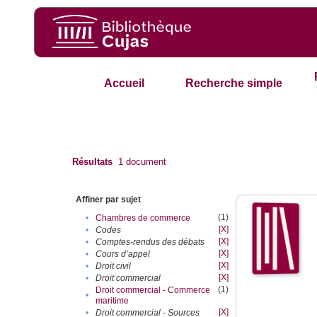
Accueil
Recherche simple
Résultats
1
document
Affiner par sujet
(1)
•
Chambres de commerce
[X]
•
Codes
[X]
•
Comptes-rendus des débats
[X]
•
Cours d’appel
[X]
•
Droit civil
[X]
•
Droit commercial
(1)
Droit commercial - Commerce
•
maritime
[X]
•
Droit commercial - Sources