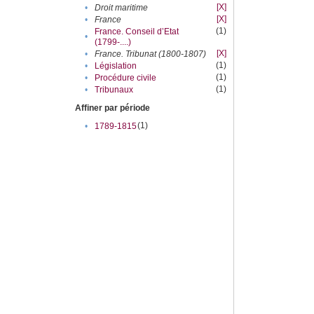
[X]
•
Droit maritime
[X]
•
France
(1)
France. Conseil d’Etat
•
(1799-....)
[X]
•
France. Tribunat (1800-1807)
(1)
•
Législation
(1)
•
Procédure civile
(1)
•
Tribunaux
Affiner par période
(1)
•
1789-1815