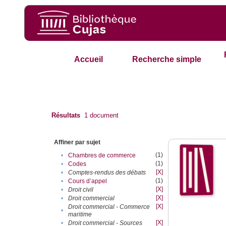
Accueil
Recherche simple
Résultats
1
document
Affiner par sujet
(1)
•
Chambres de commerce
(1)
•
Codes
[X]
•
Comptes-rendus des débats
(1)
•
Cours d’appel
[X]
•
Droit civil
[X]
•
Droit commercial
[X]
Droit commercial - Commerce
•
maritime
[X]
•
Droit commercial - Sources