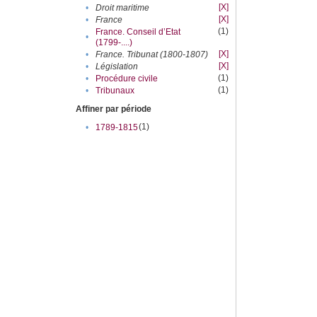
[X]
•
Droit maritime
[X]
•
France
(1)
France. Conseil d’Etat
•
(1799-....)
[X]
•
France. Tribunat (1800-1807)
[X]
•
Législation
(1)
•
Procédure civile
(1)
•
Tribunaux
Affiner par période
(1)
•
1789-1815