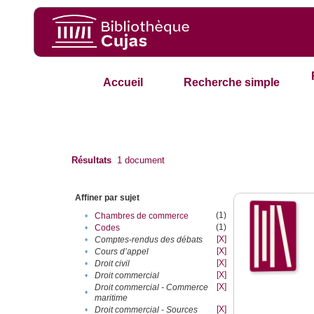
Accueil
Recherche simple
Résultats
1
document
Affiner par sujet
(1)
•
Chambres de commerce
(1)
•
Codes
[X]
•
Comptes-rendus des débats
[X]
•
Cours d’appel
[X]
•
Droit civil
[X]
•
Droit commercial
[X]
Droit commercial - Commerce
•
maritime
[X]
•
Droit commercial - Sources