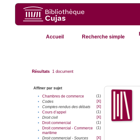
Accueil
Recherche simple
Résultats
1
document
Affiner par sujet
(1)
•
Chambres de commerce
[X]
•
Codes
[X]
•
Comptes-rendus des débats
(1)
•
Cours d’appel
[X]
•
Droit civil
(1)
•
Droit commercial
(1)
Droit commercial - Commerce
•
maritime
[X]
•
Droit commercial - Sources