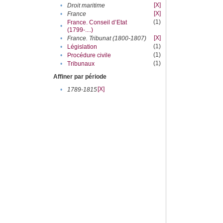
[X]
•
Droit maritime
[X]
•
France
(1)
France. Conseil d’Etat
•
(1799-....)
[X]
•
France. Tribunat (1800-1807)
(1)
•
Législation
(1)
•
Procédure civile
(1)
•
Tribunaux
Affiner par période
[X]
•
1789-1815