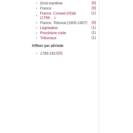
[X]
•
Droit maritime
[X]
•
France
(1)
France. Conseil d’Etat
•
(1799-....)
[X]
•
France. Tribunat (1800-1807)
(1)
•
Législation
(1)
•
Procédure civile
(1)
•
Tribunaux
Affiner par période
[X]
•
1789-1815