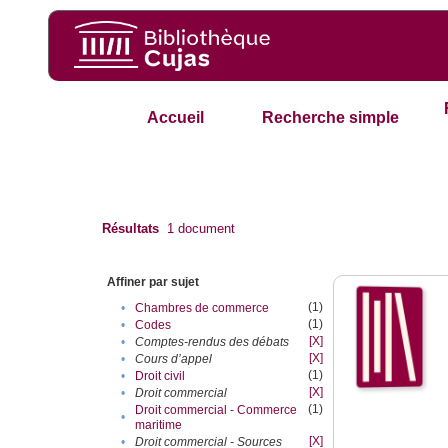
Accueil
Recherche simple
Résultats
1
document
Affiner par sujet
(1)
•
Chambres de commerce
(1)
•
Codes
[X]
•
Comptes-rendus des débats
[X]
•
Cours d’appel
(1)
•
Droit civil
[X]
•
Droit commercial
(1)
Droit commercial - Commerce
•
maritime
[X]
•
Droit commercial - Sources