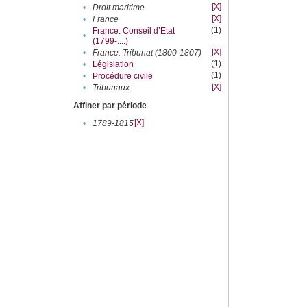
[X]
•
Droit maritime
[X]
•
France
(1)
France. Conseil d’Etat
•
(1799-....)
[X]
•
France. Tribunat (1800-1807)
(1)
•
Législation
(1)
•
Procédure civile
[X]
•
Tribunaux
Affiner par période
[X]
•
1789-1815