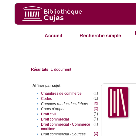
Accueil
Recherche simple
Résultats
1
document
Affiner par sujet
(1)
•
Chambres de commerce
(1)
•
Codes
[X]
•
Comptes-rendus des débats
[X]
•
Cours d’appel
(1)
•
Droit civil
(1)
•
Droit commercial
(1)
Droit commercial - Commerce
•
maritime
[X]
•
Droit commercial - Sources