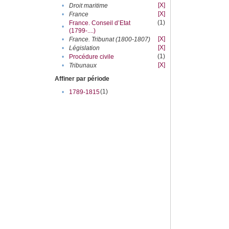
[X]
•
Droit maritime
[X]
•
France
(1)
France. Conseil d’Etat
•
(1799-....)
[X]
•
France. Tribunat (1800-1807)
[X]
•
Législation
(1)
•
Procédure civile
[X]
•
Tribunaux
Affiner par période
(1)
•
1789-1815