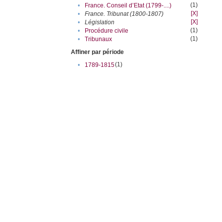
(1)
•
France. Conseil d’Etat (1799-....)
[X]
•
France. Tribunat (1800-1807)
[X]
•
Législation
(1)
•
Procédure civile
(1)
•
Tribunaux
Affiner par période
(1)
•
1789-1815