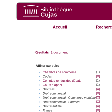
Accueil
Recherc
Résultats
1
document
Affiner par sujet
(1)
•
Chambres de commerce
[X]
•
Codes
(1)
•
Comptes-rendus des débats
(1)
•
Cours d’appel
[X]
•
Droit civil
[X]
•
Droit commercial
[X]
•
Droit commercial - Commerce maritime
[X]
•
Droit commercial - Sources
[X]
•
Droit maritime
[X]
•
France