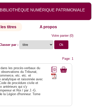
BIBLIOTHÈQUE NUMÉRIQUE PATRIMONIALE
les titres
A propos
Votre panier
(
0
)
Classer par :
Page: 1
dans les procès-verbaux du
s observations du Tribunat,
commerce, etc. etc. et
analytique et raisonnée avec
Code de procédure civile et
 antérieurs qui s'y
Empereur et Roi / par J.-G.
de la Légion d'honneur. Tome