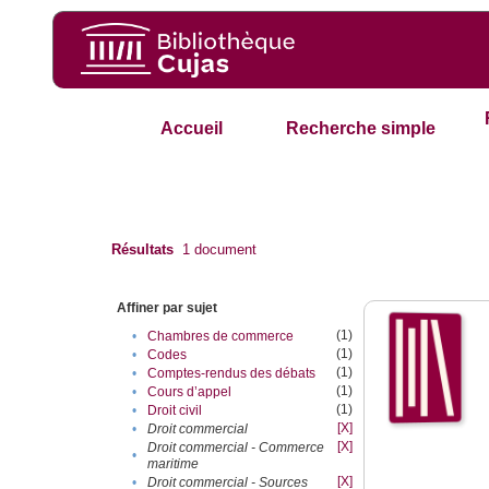
Accueil
Recherche simple
Résultats
1
document
Affiner par sujet
(1)
•
Chambres de commerce
(1)
•
Codes
(1)
•
Comptes-rendus des débats
(1)
•
Cours d’appel
(1)
•
Droit civil
[X]
•
Droit commercial
[X]
Droit commercial - Commerce
•
maritime
[X]
•
Droit commercial - Sources