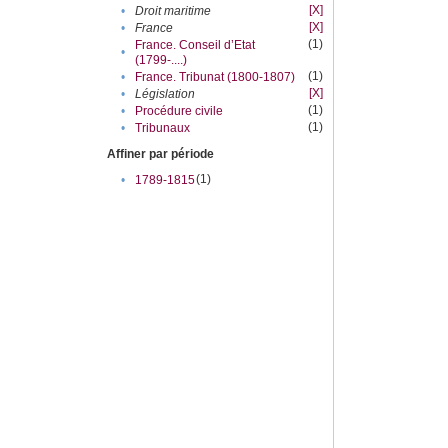
[X]
•
Droit maritime
[X]
•
France
(1)
France. Conseil d’Etat
•
(1799-....)
(1)
•
France. Tribunat (1800-1807)
[X]
•
Législation
(1)
•
Procédure civile
(1)
•
Tribunaux
Affiner par période
(1)
•
1789-1815