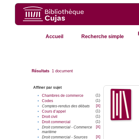
Accueil
Recherche simple
Résultats
1
document
Affiner par sujet
(1)
•
Chambres de commerce
(1)
•
Codes
[X]
•
Comptes-rendus des débats
(1)
•
Cours d’appel
(1)
•
Droit civil
(1)
•
Droit commercial
[X]
Droit commercial - Commerce
•
maritime
[X]
•
Droit commercial - Sources