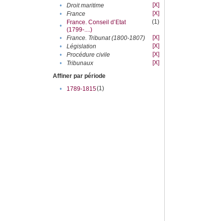
[X]
•
Droit maritime
[X]
•
France
(1)
France. Conseil d’Etat
•
(1799-....)
[X]
•
France. Tribunat (1800-1807)
[X]
•
Législation
[X]
•
Procédure civile
[X]
•
Tribunaux
Affiner par période
(1)
•
1789-1815