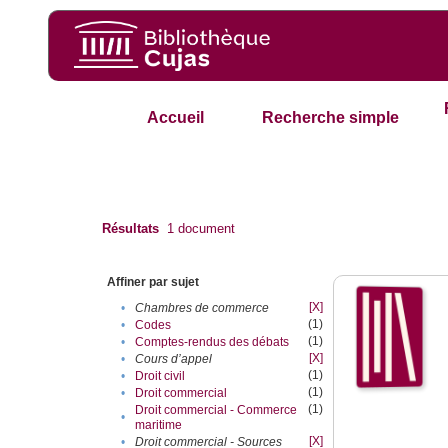
Accueil
Recherche simple
Résultats
1
document
Affiner par sujet
[X]
•
Chambres de commerce
(1)
•
Codes
(1)
•
Comptes-rendus des débats
[X]
•
Cours d’appel
(1)
•
Droit civil
(1)
•
Droit commercial
(1)
Droit commercial - Commerce
•
maritime
[X]
•
Droit commercial - Sources