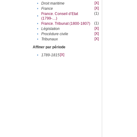
[X]
•
Droit maritime
[X]
•
France
(1)
France. Conseil d’Etat
•
(1799-....)
(1)
•
France. Tribunat (1800-1807)
[X]
•
Législation
[X]
•
Procédure civile
[X]
•
Tribunaux
Affiner par période
[X]
•
1789-1815