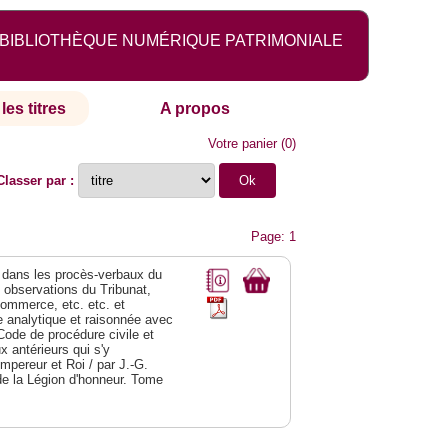
BIBLIOTHÈQUE NUMÉRIQUE PATRIMONIALE
les titres
A propos
Votre panier
(
0
)
Classer par :
Page: 1
dans les procès-verbaux du
s observations du Tribunat,
commerce, etc. etc. et
analytique et raisonnée avec
Code de procédure civile et
 antérieurs qui s'y
Empereur et Roi / par J.-G.
de la Légion d'honneur. Tome