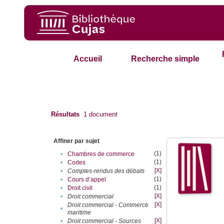
Accueil
Recherche simple
Résultats
1
document
Affiner par sujet
(1)
•
Chambres de commerce
(1)
•
Codes
[X]
•
Comptes-rendus des débats
(1)
•
Cours d’appel
(1)
•
Droit civil
[X]
•
Droit commercial
[X]
Droit commercial - Commerce
•
maritime
[X]
•
Droit commercial - Sources