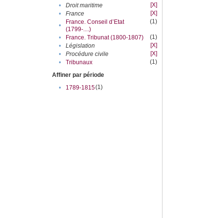
[X]
•
Droit maritime
[X]
•
France
(1)
France. Conseil d’Etat
•
(1799-....)
(1)
•
France. Tribunat (1800-1807)
[X]
•
Législation
[X]
•
Procédure civile
(1)
•
Tribunaux
Affiner par période
(1)
•
1789-1815