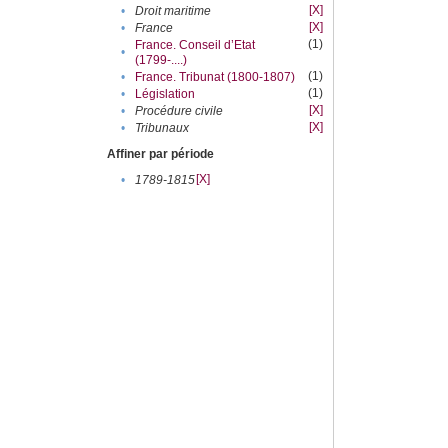
[X]
•
Droit maritime
[X]
•
France
(1)
France. Conseil d’Etat
•
(1799-....)
(1)
•
France. Tribunat (1800-1807)
(1)
•
Législation
[X]
•
Procédure civile
[X]
•
Tribunaux
Affiner par période
[X]
•
1789-1815