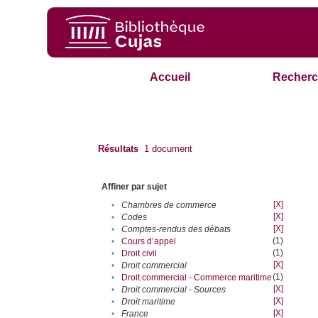
Accueil
Recherc
Résultats
1
document
Affiner par sujet
[X]
•
Chambres de commerce
[X]
•
Codes
[X]
•
Comptes-rendus des débats
(1)
•
Cours d’appel
(1)
•
Droit civil
[X]
•
Droit commercial
(1)
•
Droit commercial - Commerce maritime
[X]
•
Droit commercial - Sources
[X]
•
Droit maritime
[X]
•
France