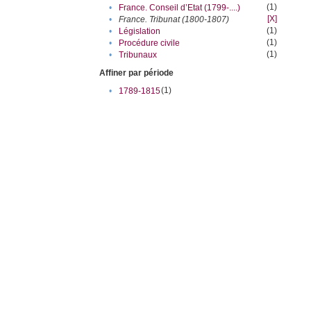
(1)
•
France. Conseil d’Etat (1799-....)
[X]
•
France. Tribunat (1800-1807)
(1)
•
Législation
(1)
•
Procédure civile
(1)
•
Tribunaux
Affiner par période
(1)
•
1789-1815