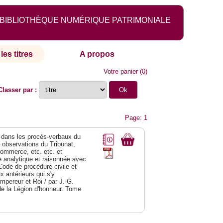
BIBLIOTHÈQUE NUMÉRIQUE PATRIMONIALE
les titres
A propos
Votre panier
(
0
)
Classer par :
Page: 1
dans les procès-verbaux du
s observations du Tribunat,
commerce, etc. etc. et
analytique et raisonnée avec
Code de procédure civile et
 antérieurs qui s'y
Empereur et Roi / par J.-G.
de la Légion d'honneur. Tome