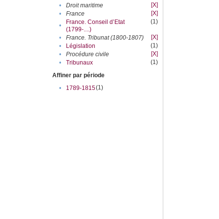
[X]
•
Droit maritime
[X]
•
France
(1)
France. Conseil d’Etat
•
(1799-....)
[X]
•
France. Tribunat (1800-1807)
(1)
•
Législation
[X]
•
Procédure civile
(1)
•
Tribunaux
Affiner par période
(1)
•
1789-1815