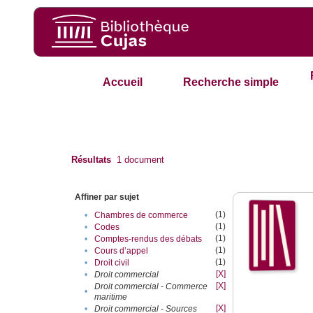
Accueil
Recherche simple
Résultats
1
document
Affiner par sujet
(1)
•
Chambres de commerce
(1)
•
Codes
(1)
•
Comptes-rendus des débats
(1)
•
Cours d’appel
(1)
•
Droit civil
[X]
•
Droit commercial
[X]
Droit commercial - Commerce
•
maritime
[X]
•
Droit commercial - Sources