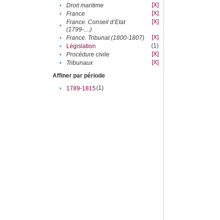
[X]
•
Droit maritime
[X]
•
France
[X]
France. Conseil d’Etat
•
(1799-....)
[X]
•
France. Tribunat (1800-1807)
(1)
•
Législation
[X]
•
Procédure civile
[X]
•
Tribunaux
Affiner par période
(1)
•
1789-1815