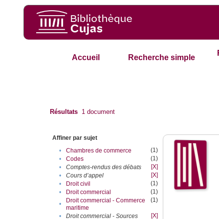
Accueil
Recherche simple
Résultats
1
document
Affiner par sujet
(1)
•
Chambres de commerce
(1)
•
Codes
[X]
•
Comptes-rendus des débats
[X]
•
Cours d’appel
(1)
•
Droit civil
(1)
•
Droit commercial
(1)
Droit commercial - Commerce
•
maritime
[X]
•
Droit commercial - Sources