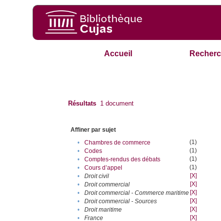
Accueil
Recherc
Résultats
1
document
Affiner par sujet
(1)
•
Chambres de commerce
(1)
•
Codes
(1)
•
Comptes-rendus des débats
(1)
•
Cours d’appel
[X]
•
Droit civil
[X]
•
Droit commercial
[X]
•
Droit commercial - Commerce maritime
[X]
•
Droit commercial - Sources
[X]
•
Droit maritime
[X]
•
France