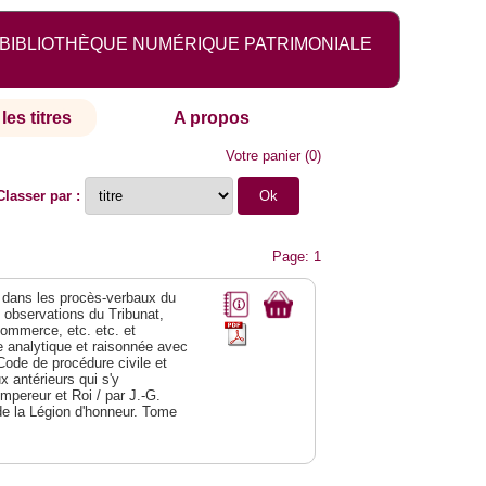
BIBLIOTHÈQUE NUMÉRIQUE PATRIMONIALE
les titres
A propos
Votre panier
(
0
)
Classer par :
Page: 1
dans les procès-verbaux du
s observations du Tribunat,
commerce, etc. etc. et
analytique et raisonnée avec
Code de procédure civile et
 antérieurs qui s'y
Empereur et Roi / par J.-G.
de la Légion d'honneur. Tome