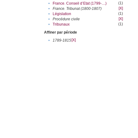
(1)
•
France. Conseil d’Etat (1799-....)
[X]
•
France. Tribunat (1800-1807)
(1)
•
Législation
[X]
•
Procédure civile
(1)
•
Tribunaux
Affiner par période
[X]
•
1789-1815