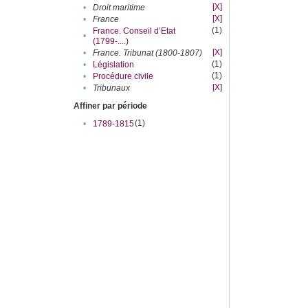
[X]
•
Droit maritime
[X]
•
France
(1)
France. Conseil d’Etat
•
(1799-....)
[X]
•
France. Tribunat (1800-1807)
(1)
•
Législation
(1)
•
Procédure civile
[X]
•
Tribunaux
Affiner par période
(1)
•
1789-1815