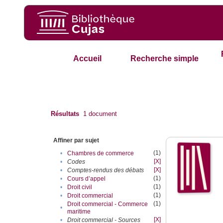
Accueil
Recherche simple
Résultats
1
document
Affiner par sujet
(1)
•
Chambres de commerce
[X]
•
Codes
[X]
•
Comptes-rendus des débats
(1)
•
Cours d’appel
(1)
•
Droit civil
(1)
•
Droit commercial
(1)
Droit commercial - Commerce
•
maritime
[X]
•
Droit commercial - Sources