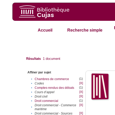
Accueil
Recherche simple
Résultats
1
document
Affiner par sujet
(1)
•
Chambres de commerce
[X]
•
Codes
(1)
•
Comptes-rendus des débats
[X]
•
Cours d’appel
[X]
•
Droit civil
(1)
•
Droit commercial
[X]
Droit commercial - Commerce
•
maritime
[X]
•
Droit commercial - Sources