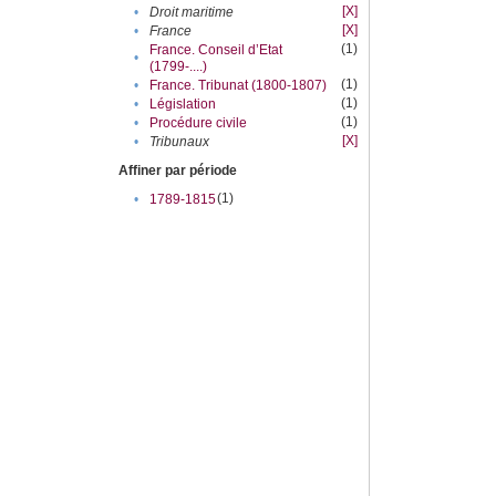
[X]
•
Droit maritime
[X]
•
France
(1)
France. Conseil d’Etat
•
(1799-....)
(1)
•
France. Tribunat (1800-1807)
(1)
•
Législation
(1)
•
Procédure civile
[X]
•
Tribunaux
Affiner par période
(1)
•
1789-1815