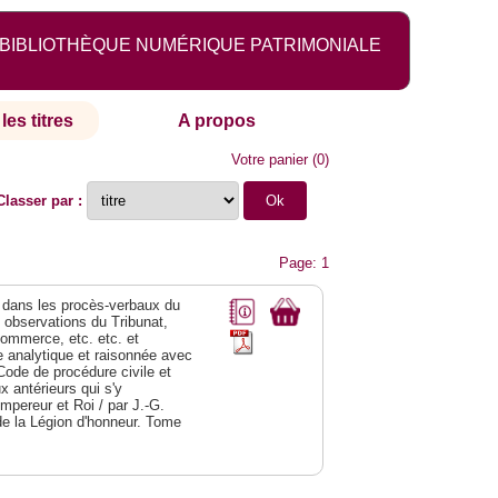
BIBLIOTHÈQUE NUMÉRIQUE PATRIMONIALE
les titres
A propos
Votre panier
(
0
)
Classer par :
Page: 1
dans les procès-verbaux du
s observations du Tribunat,
commerce, etc. etc. et
analytique et raisonnée avec
Code de procédure civile et
 antérieurs qui s'y
Empereur et Roi / par J.-G.
de la Légion d'honneur. Tome