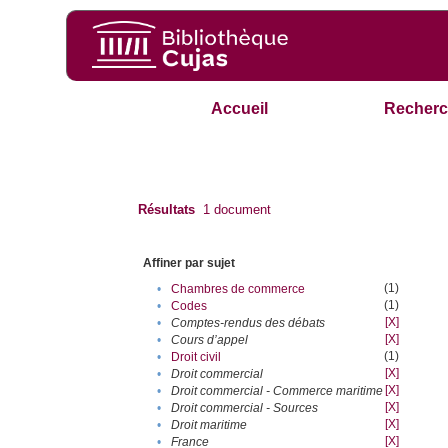
Accueil
Recherc
Résultats
1
document
Affiner par sujet
(1)
•
Chambres de commerce
(1)
•
Codes
[X]
•
Comptes-rendus des débats
[X]
•
Cours d’appel
(1)
•
Droit civil
[X]
•
Droit commercial
[X]
•
Droit commercial - Commerce maritime
[X]
•
Droit commercial - Sources
[X]
•
Droit maritime
[X]
•
France