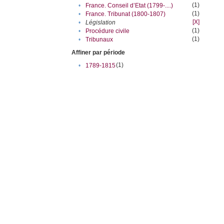
(1)
•
France. Conseil d’Etat (1799-....)
(1)
•
France. Tribunat (1800-1807)
[X]
•
Législation
(1)
•
Procédure civile
(1)
•
Tribunaux
Affiner par période
(1)
•
1789-1815