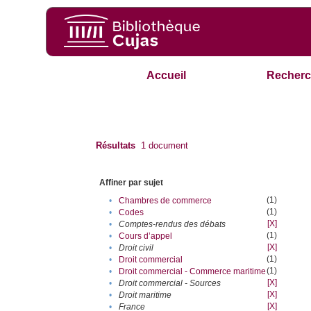
Accueil
Recherc
Résultats
1
document
Affiner par sujet
(1)
•
Chambres de commerce
(1)
•
Codes
[X]
•
Comptes-rendus des débats
(1)
•
Cours d’appel
[X]
•
Droit civil
(1)
•
Droit commercial
(1)
•
Droit commercial - Commerce maritime
[X]
•
Droit commercial - Sources
[X]
•
Droit maritime
[X]
•
France