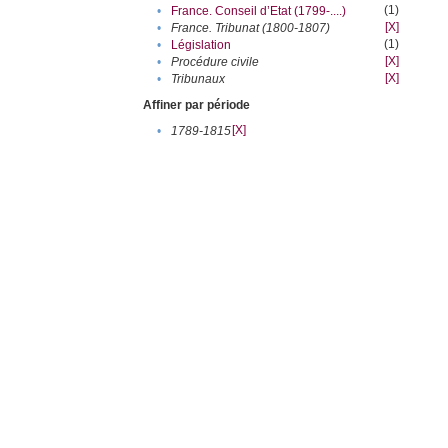
(1)
•
France. Conseil d’Etat (1799-....)
[X]
•
France. Tribunat (1800-1807)
(1)
•
Législation
[X]
•
Procédure civile
[X]
•
Tribunaux
Affiner par période
[X]
•
1789-1815