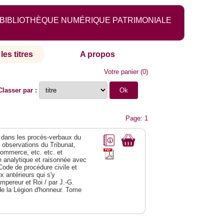
BIBLIOTHÈQUE NUMÉRIQUE PATRIMONIALE
les titres
A propos
Votre panier
(
0
)
Classer par :
Page: 1
dans les procès-verbaux du
s observations du Tribunat,
commerce, etc. etc. et
analytique et raisonnée avec
Code de procédure civile et
 antérieurs qui s'y
Empereur et Roi / par J.-G.
de la Légion d'honneur. Tome