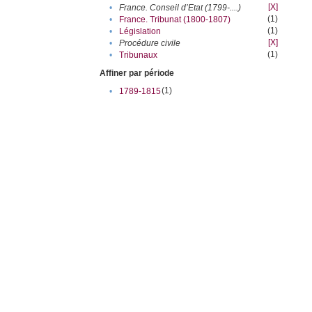
[X]
•
France. Conseil d’Etat (1799-....)
(1)
•
France. Tribunat (1800-1807)
(1)
•
Législation
[X]
•
Procédure civile
(1)
•
Tribunaux
Affiner par période
(1)
•
1789-1815