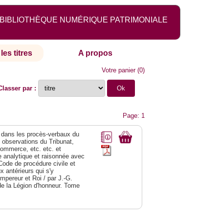
BIBLIOTHÈQUE NUMÉRIQUE PATRIMONIALE
les titres
A propos
Votre panier
(
0
)
Classer par :
Page: 1
dans les procès-verbaux du
s observations du Tribunat,
commerce, etc. etc. et
analytique et raisonnée avec
Code de procédure civile et
 antérieurs qui s'y
Empereur et Roi / par J.-G.
de la Légion d'honneur. Tome