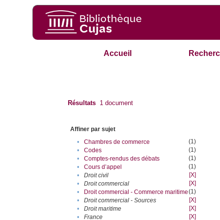
Accueil
Recherc
Résultats
1
document
Affiner par sujet
(1)
•
Chambres de commerce
(1)
•
Codes
(1)
•
Comptes-rendus des débats
(1)
•
Cours d’appel
[X]
•
Droit civil
[X]
•
Droit commercial
(1)
•
Droit commercial - Commerce maritime
[X]
•
Droit commercial - Sources
[X]
•
Droit maritime
[X]
•
France