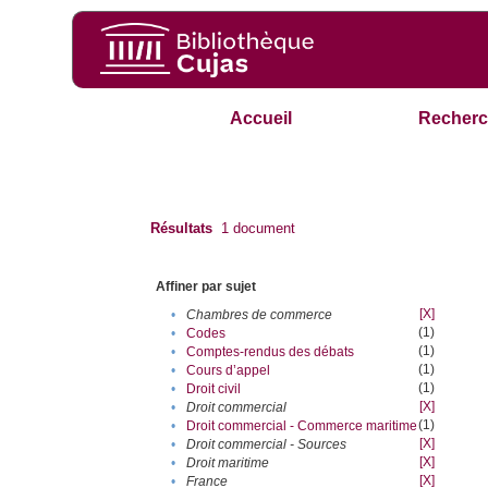
Accueil
Recherc
Résultats
1
document
Affiner par sujet
[X]
•
Chambres de commerce
(1)
•
Codes
(1)
•
Comptes-rendus des débats
(1)
•
Cours d’appel
(1)
•
Droit civil
[X]
•
Droit commercial
(1)
•
Droit commercial - Commerce maritime
[X]
•
Droit commercial - Sources
[X]
•
Droit maritime
[X]
•
France