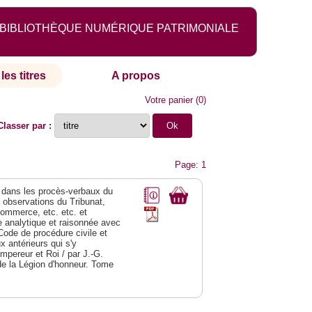
BIBLIOTHÈQUE NUMÉRIQUE PATRIMONIALE
les titres
A propos
Votre panier
(
0
)
Classer par :
Page: 1
dans les procès-verbaux du
s observations du Tribunat,
commerce, etc. etc. et
analytique et raisonnée avec
Code de procédure civile et
 antérieurs qui s'y
Empereur et Roi / par J.-G.
de la Légion d'honneur. Tome