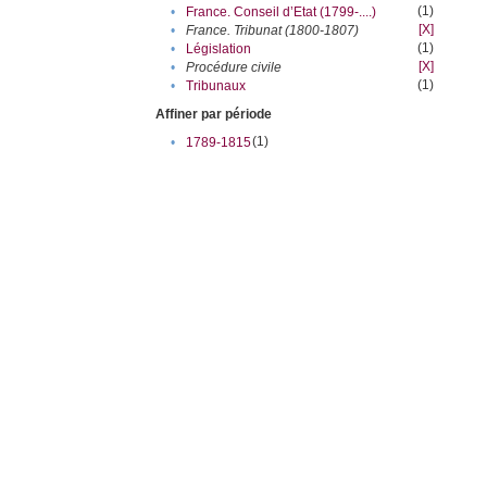
(1)
•
France. Conseil d’Etat (1799-....)
[X]
•
France. Tribunat (1800-1807)
(1)
•
Législation
[X]
•
Procédure civile
(1)
•
Tribunaux
Affiner par période
(1)
•
1789-1815