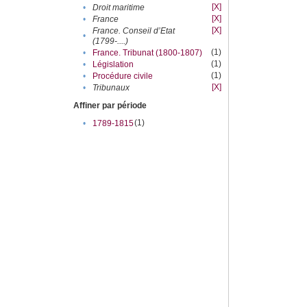
[X]
•
Droit maritime
[X]
•
France
[X]
France. Conseil d’Etat
•
(1799-....)
(1)
•
France. Tribunat (1800-1807)
(1)
•
Législation
(1)
•
Procédure civile
[X]
•
Tribunaux
Affiner par période
(1)
•
1789-1815