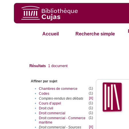
Accueil
Recherche simple
Résultats
1
document
Affiner par sujet
(1)
•
Chambres de commerce
(1)
•
Codes
[X]
•
Comptes-rendus des débats
(1)
•
Cours d’appel
(1)
•
Droit civil
(1)
•
Droit commercial
(1)
Droit commercial - Commerce
•
maritime
[X]
•
Droit commercial - Sources