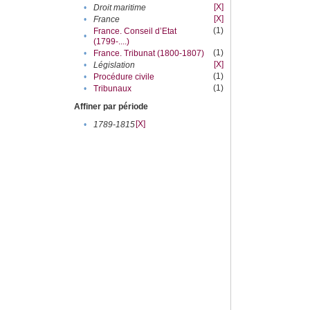
[X]
•
Droit maritime
[X]
•
France
(1)
France. Conseil d’Etat
•
(1799-....)
(1)
•
France. Tribunat (1800-1807)
[X]
•
Législation
(1)
•
Procédure civile
(1)
•
Tribunaux
Affiner par période
[X]
•
1789-1815