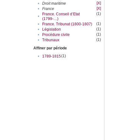
[X]
•
Droit maritime
[X]
•
France
(1)
France. Conseil d’Etat
•
(1799-....)
(1)
•
France. Tribunat (1800-1807)
(1)
•
Législation
(1)
•
Procédure civile
(1)
•
Tribunaux
Affiner par période
(1)
•
1789-1815