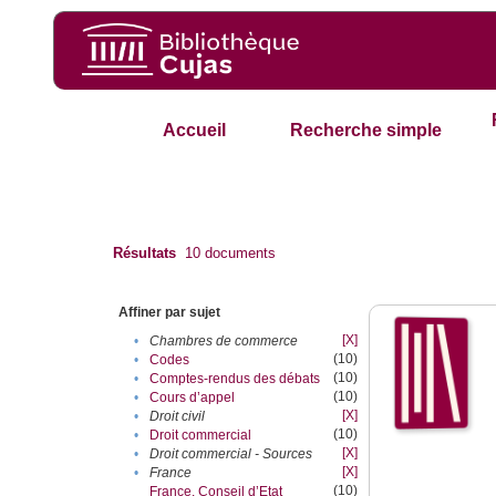
Accueil
Recherche simple
Résultats
10
documents
Affiner par sujet
[X]
•
Chambres de commerce
(10)
•
Codes
(10)
•
Comptes-rendus des débats
(10)
•
Cours d’appel
[X]
•
Droit civil
(10)
•
Droit commercial
[X]
•
Droit commercial - Sources
[X]
•
France
(10)
France. Conseil d’Etat