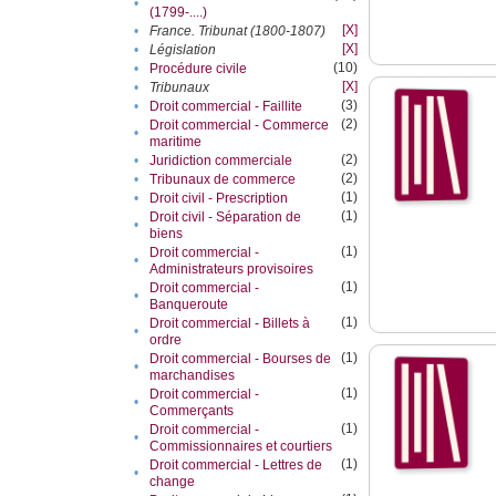
•
(1799-....)
[X]
•
France. Tribunat (1800-1807)
[X]
•
Législation
(10)
•
Procédure civile
[X]
•
Tribunaux
(3)
•
Droit commercial - Faillite
(2)
Droit commercial - Commerce
•
maritime
(2)
•
Juridiction commerciale
(2)
•
Tribunaux de commerce
(1)
•
Droit civil - Prescription
(1)
Droit civil - Séparation de
•
biens
(1)
Droit commercial -
•
Administrateurs provisoires
(1)
Droit commercial -
•
Banqueroute
(1)
Droit commercial - Billets à
•
ordre
(1)
Droit commercial - Bourses de
•
marchandises
(1)
Droit commercial -
•
Commerçants
(1)
Droit commercial -
•
Commissionnaires et courtiers
(1)
Droit commercial - Lettres de
•
change